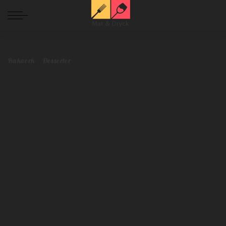
Mat och Dryck
>
Blog
>
Bakverk
>
Gör eget julgodis – med vit choklad
Bakverk
Desserter
Gör eget julgodis – med vit choklad
Malin Toverud
december 18, 2020
Bakverk
Desserter
Postat
av