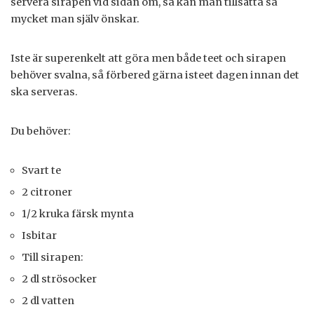
servera sirapen vid sidan om, så kan man tillsätta så
mycket man själv önskar.
Iste är superenkelt att göra men både teet och sirapen
behöver svalna, så förbered gärna isteet dagen innan det
ska serveras.
Du behöver:
Svart te
2 citroner
1/2 kruka färsk mynta
Isbitar
Till sirapen:
2 dl strösocker
2 dl vatten