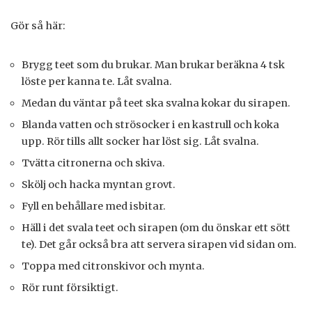
Gör så här:
Brygg teet som du brukar. Man brukar beräkna 4 tsk
löste per kanna te. Låt svalna.
Medan du väntar på teet ska svalna kokar du sirapen.
Blanda vatten och strösocker i en kastrull och koka
upp. Rör tills allt socker har löst sig. Låt svalna.
Tvätta citronerna och skiva.
Skölj och hacka myntan grovt.
Fyll en behållare med isbitar.
Häll i det svala teet och sirapen (om du önskar ett sött
te). Det går också bra att servera sirapen vid sidan om.
Toppa med citronskivor och mynta.
Rör runt försiktigt.