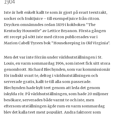
1904
Iste är helt enkelt kallt te som är gjort på svart teextrakt,
socker och fruktjuice – till exempel juice från citron.
Drycken omnämndes redan 1839 i kokboken “The
Kentucky Houswife” av Lettice Bryanon. Första gången
ett recept på sött iste med citron publicerades var i
Marion Cabell Tyrees bok “Housekeeping in Old Virginia”.
Men det var inte förrän under världsutställningen i St.
Louis, en varm sommardag 1904, som isteet fick sitt stora
genombrott. Richard Blechynden, som var kommissionär
för indiskt svart te, deltog i världsutställningen och
serverade gratis, kallt te till alla som passerade.
Blechynden hade kylt teet genom att leda det genom
iskylda rör. På världsutställningen, som hade 20 miljoner
besökare, serverades både varmt te och iste, men
eftersom utställningen ägde rum en varm sommardag
blev det kalla teet mest populärt. Andra faktorer som