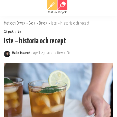
Mat och Dryck
>
Blog
>
Dryck
>
Iste – historia och recept
Dryck
Te
Iste – historia och recept
Malin Toverud
april 23, 2021
Dryck
Te
Postat
av