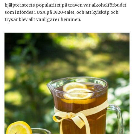
hjälpte isteets popularitet på traven var alkoholförbudet
som infördes i USA på 1920-talet, och att kylskåp och
frysar blev allt vanligare i hemmen.