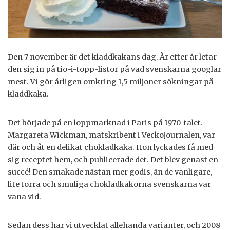
Den 7 november är det kladdkakans dag. År efter år letar
den sig in på tio-i-topp-listor på vad svenskarna googlar
mest. Vi gör årligen omkring 1,5 miljoner sökningar på
kladdkaka.
Det började på en loppmarknad i Paris på 1970-talet.
Margareta Wickman, matskribent i Veckojournalen, var
där och åt en delikat chokladkaka. Hon lyckades få med
sig receptet hem, och publicerade det. Det blev genast en
succé! Den smakade nästan mer godis, än de vanligare,
lite torra och smuliga chokladkakorna svenskarna var
vana vid.
Sedan dess har vi utvecklat allehanda varianter, och 2008