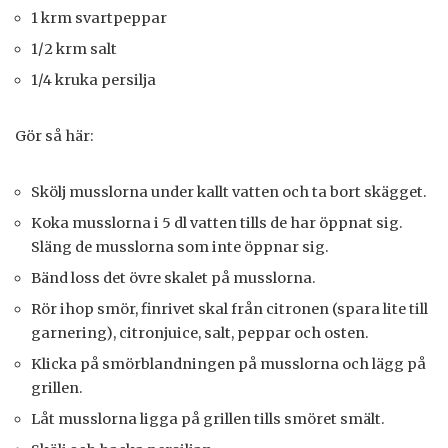
1 krm svartpeppar
1/2 krm salt
1/4 kruka persilja
Gör så här:
Skölj musslorna under kallt vatten och ta bort skägget.
Koka musslorna i 5 dl vatten tills de har öppnat sig.
Släng de musslorna som inte öppnar sig.
Bänd loss det övre skalet på musslorna.
Rör ihop smör, finrivet skal från citronen (spara lite till
garnering), citronjuice, salt, peppar och osten.
Klicka på smörblandningen på musslorna och lägg på
grillen.
Låt musslorna ligga på grillen tills smöret smält.