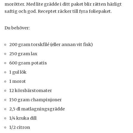
morötter. Med lite grädde i ditt paket blir rätten härligt
saftig och god. Receptet räcker till fyra foliepaket.
Du behöver:
200 gram torskfilé (eller annan vit fisk)
250 gram lax
600 gram potatis
1 gul lök
1 morot
12 körsbärstomater
150 gram champinjoner
2,5 dl matlagningsgrädde
1/4 kruka dill
1/2 citron