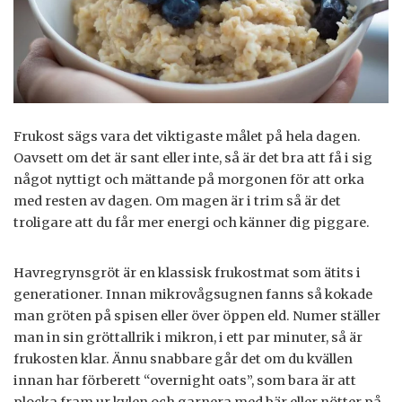
Frukost sägs vara det viktigaste målet på hela dagen.
Oavsett om det är sant eller inte, så är det bra att få i sig
något nyttigt och mättande på morgonen för att orka
med resten av dagen. Om magen är i trim så är det
troligare att du får mer energi och känner dig piggare.
Havregrynsgröt är en klassisk frukostmat som ätits i
generationer. Innan mikrovågsugnen fanns så kokade
man gröten på spisen eller över öppen eld. Numer ställer
man in sin gröttallrik i mikron, i ett par minuter, så är
frukosten klar. Ännu snabbare går det om du kvällen
innan har förberett “overnight oats”, som bara är att