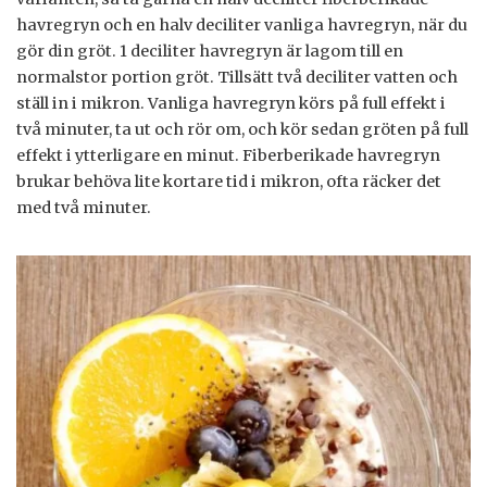
havregryn och en halv deciliter vanliga havregryn, när du
gör din gröt. 1 deciliter havregryn är lagom till en
normalstor portion gröt. Tillsätt två deciliter vatten och
ställ in i mikron. Vanliga havregryn körs på full effekt i
två minuter, ta ut och rör om, och kör sedan gröten på full
effekt i ytterligare en minut. Fiberberikade havregryn
brukar behöva lite kortare tid i mikron, ofta räcker det
med två minuter.