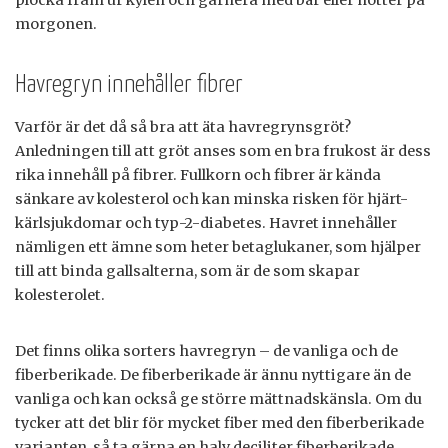
plocka fram ur kylen och garnera med bär eller nötter på
morgonen.
Havregryn innehåller fibrer
Varför är det då så bra att äta havregrynsgröt?
Anledningen till att gröt anses som en bra frukost är dess
rika innehåll på fibrer. Fullkorn och fibrer är kända
sänkare av kolesterol och kan minska risken för hjärt-
kärlsjukdomar och typ-2-diabetes. Havret innehåller
nämligen ett ämne som heter betaglukaner, som hjälper
till att binda gallsalterna, som är de som skapar
kolesterolet.
Det finns olika sorters havregryn – de vanliga och de
fiberberikade. De fiberberikade är ännu nyttigare än de
vanliga och kan också ge större mättnadskänsla. Om du
tycker att det blir för mycket fiber med den fiberberikade
varianten, så ta gärna en halv deciliter fiberberikade