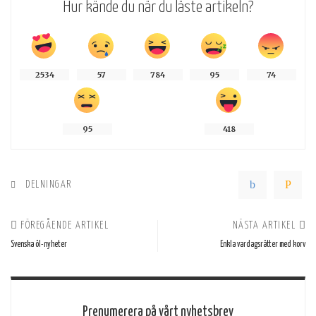
Hur kände du när du läste artikeln?
2534
57
784
95
74
95
418
DELNINGAR
FÖREGÅENDE ARTIKEL
NÄSTA ARTIKEL
Svenska öl-nyheter
Enkla vardagsrätter med korv
Prenumerera på vårt nyhetsbrev