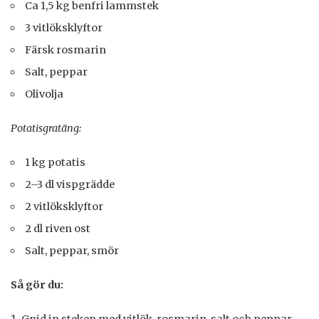
Ca 1,5 kg benfri lammstek
3 vitlöksklyftor
Färsk rosmarin
Salt, peppar
Olivolja
Potatisgratäng:
1 kg potatis
2–3 dl vispgrädde
2 vitlöksklyftor
2 dl riven ost
Salt, peppar, smör
Så gör du: