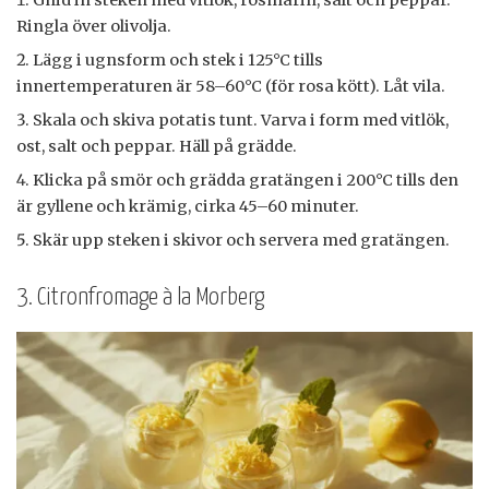
Gnid in steken med vitlök, rosmarin, salt och peppar.
Ringla över olivolja.
Lägg i ugnsform och stek i 125°C tills
innertemperaturen är 58–60°C (för rosa kött). Låt vila.
Skala och skiva potatis tunt. Varva i form med vitlök,
ost, salt och peppar. Häll på grädde.
Klicka på smör och grädda gratängen i 200°C tills den
är gyllene och krämig, cirka 45–60 minuter.
Skär upp steken i skivor och servera med gratängen.
3. Citronfromage à la Morberg