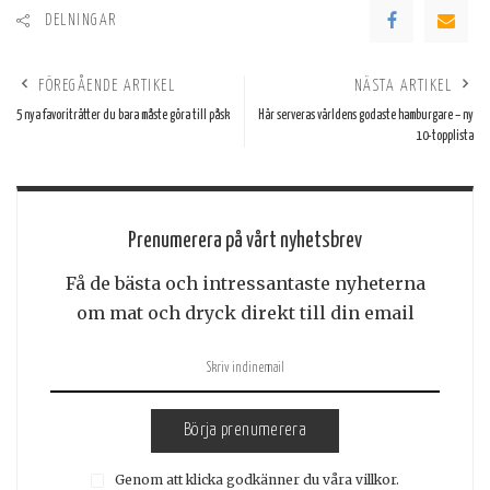
DELNINGAR
FÖREGÅENDE ARTIKEL
NÄSTA ARTIKEL
5 nya favoriträtter du bara måste göra till påsk
Här serveras världens godaste hamburgare – ny
10-topplista
Prenumerera på vårt nyhetsbrev
Få de bästa och intressantaste nyheterna
om mat och dryck direkt till din email
Börja prenumerera
Genom att klicka godkänner du våra villkor.