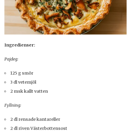
Ingredienser:
Pajdeg:
125 g smör
3 dl vetemjöl
2 msk kallt vatten
Fyllning:
2 dl rensade kantareller
2 dl riven Västerbottensost