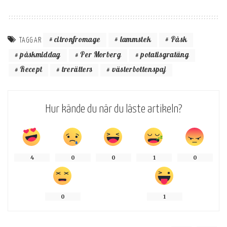
citronfromage
lammstek
Påsk
TAGGAR
påskmiddag
Per Morberg
potatisgratäng
Recept
trerätters
västerbottenspaj
Hur kände du när du läste artikeln?
4
0
0
1
0
0
1