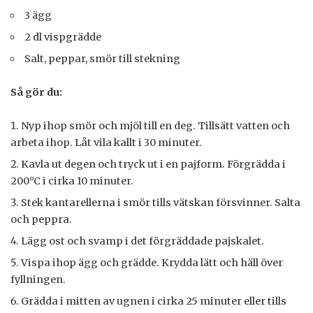
3 ägg
2 dl vispgrädde
Salt, peppar, smör till stekning
Så gör du:
Nyp ihop smör och mjöl till en deg. Tillsätt vatten och
arbeta ihop. Låt vila kallt i 30 minuter.
Kavla ut degen och tryck ut i en pajform. Förgrädda i
200°C i cirka 10 minuter.
Stek kantarellerna i smör tills vätskan försvinner. Salta
och peppra.
Lägg ost och svamp i det förgräddade pajskalet.
Vispa ihop ägg och grädde. Krydda lätt och häll över
fyllningen.
Grädda i mitten av ugnen i cirka 25 minuter eller tills