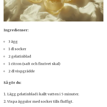
Ingredienser:
3 ägg
1 dl socker
2 gelatinblad
1 citron (saft och finrivet skal)
2 dl vispgrädde
Så gör du:
Lägg gelatinblad i kallt vatten i 5 minuter.
Vispa äggulor med socker tills fluffigt.