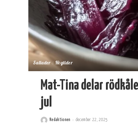
Sallader
Högtider
Mat-Tina delar rödkålen
jul
Redaktionen
december 22, 2025
Postat
av