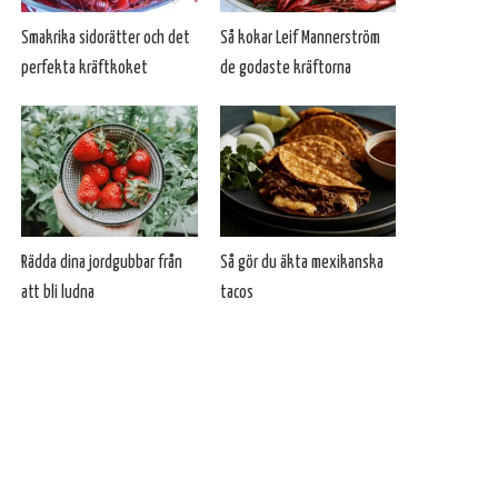
Smakrika sidorätter och det
Så kokar Leif Mannerström
perfekta kräftkoket
de godaste kräftorna
Rädda dina jordgubbar från
Så gör du äkta mexikanska
att bli ludna
tacos