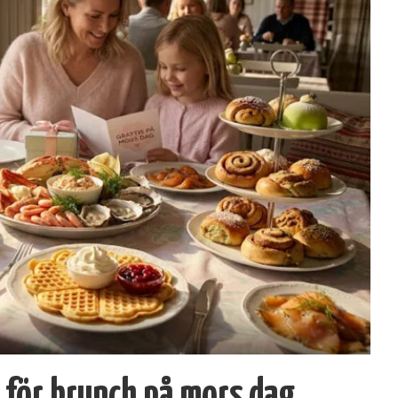
n för brunch på mors dag