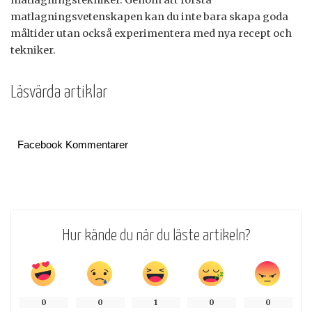
matlagningstekniker. Genom att förstå
matlagningsvetenskapen kan du inte bara skapa goda
måltider utan också experimentera med nya recept och
tekniker.
Läsvärda artiklar
Facebook Kommentarer
Hur kände du när du läste artikeln?
0
0
1
0
0