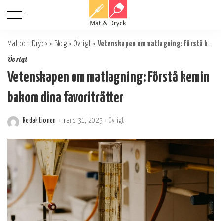
Mat och Dryck
>
Blog
>
Övrigt
>
Vetenskapen om matlagning: Förstå kemin bakom dina favoriträtter
Övrigt
Vetenskapen om matlagning: Förstå kemin
bakom dina favoriträtter
Redaktionen
mars 31, 2023
Övrigt
Postat
av