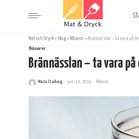
ST
Mat och Dryck
>
Blog
>
Råvaror
>
Brännässlan – ta vara på d
Råvaror
Brännässlan – ta vara på
Maria Starberg
juni 14, 2019
Råvaror
Postat
av