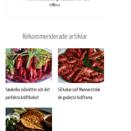
villkor.
Rekommenderade artiklar
Smakrika sidorätter och det
Så kokar Leif Mannerström
perfekta kräftkoket
de godaste kräftorna