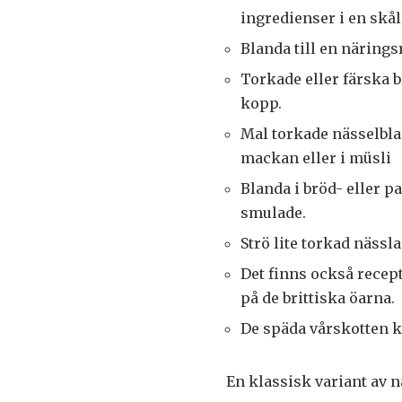
ingredienser i en skå
Blanda till en närings
Torkade eller färska bl
kopp.
Mal torkade nässelbla
mackan eller i müsli
Blanda i bröd- eller 
smulade.
Strö lite torkad nässla
Det finns också recep
på de brittiska öarna.
De späda vårskotten k
En klassisk variant av n