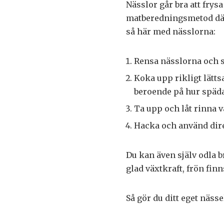
Nässlor går bra att frys
matberedningsmetod där
så här med nässlorna:
Rensa nässlorna och s
Koka upp rikligt lätts
beroende på hur späda
Ta upp och låt rinna v
Hacka och använd direk
Du kan även själv odla b
glad växtkraft, frön finn
Så gör du ditt eget näss