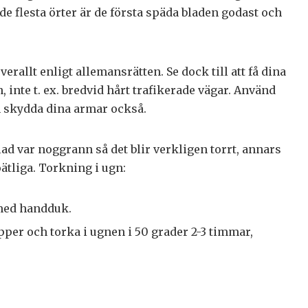
e flesta örter är de första späda bladen godast och
erallt enligt allemansrätten. Se dock till att få dina
, inte t. ex. bredvid hårt trafikerade vägar. Använd
 skydda dina armar också.
ad var noggrann så det blir verkligen torrt, annars
ätliga. Torkning i ugn:
 med handduk.
per och torka i ugnen i 50 grader 2-3 timmar,