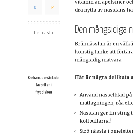
vitamin än apelsiner oc
dra nytta av nässlans h
Den mångsidiga n
Läs nästa
Brännässlan är en välkän
konstig tanke att förtär
mångsidig matvara.
Här är några delikata
Kockarnas oväntade
favoriter i
frysdisken
Använd nässelblad på 
matlagningen, råa eller
Nässlan ger fin sting 
köttbullarna!
Strö nässla i omelette