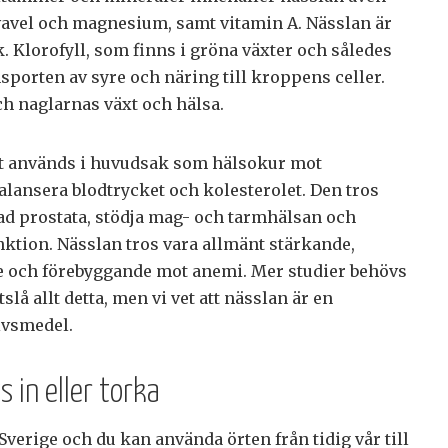
svavel och magnesium, samt vitamin A. Nässlan är
k. Klorofyll, som finns i gröna växter och således
nsporten av syre och näring till kroppens celler.
ch naglarnas växt och hälsa.
lt används i huvudsak som hälsokur mot
alansera blodtrycket och kolesterolet. Den tros
rad prostata, stödja mag- och tarmhälsan och
nktion. Nässlan tros vara allmänt stärkande,
och förebyggande mot anemi. Mer studier behövs
lå allt detta, men vi vet att nässlan är en
ivsmedel.
ys in eller torka
Sverige och du kan använda örten från tidig vår till