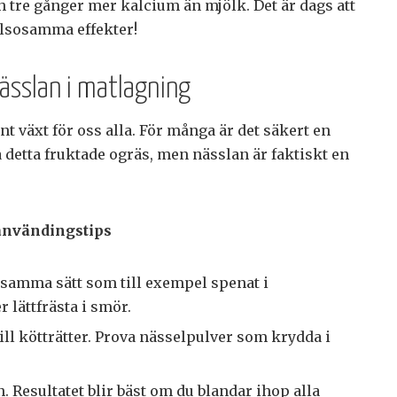
h tre gånger mer kalcium än mjölk. Det är dags att
älsosamma effekter!
ässlan i matlagning
t växt för oss alla. För många är det säkert en
a detta fruktade ogräs, men nässlan är faktiskt en
 användingstips
samma sätt som till exempel spenat i
 lättfrästa i smör.
till kötträtter. Prova nässelpulver som krydda i
n. Resultatet blir bäst om du blandar ihop alla