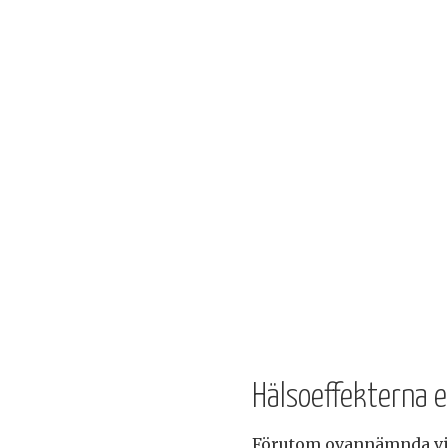
Hälsoeffekterna e
Förutom ovannämnda vit