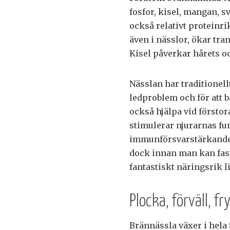
fosfor, kisel, mangan, 
också relativt proteinri
även i nässlor, ökar tra
Kisel påverkar hårets o
Nässlan har traditionel
ledproblem och för att b
också hjälpa vid försto
stimulerar njurarnas fu
immunförsvarstärkande 
dock innan man kan fasts
fantastiskt näringsrik l
Plocka, förväll, fr
Brännässla växer i hela 