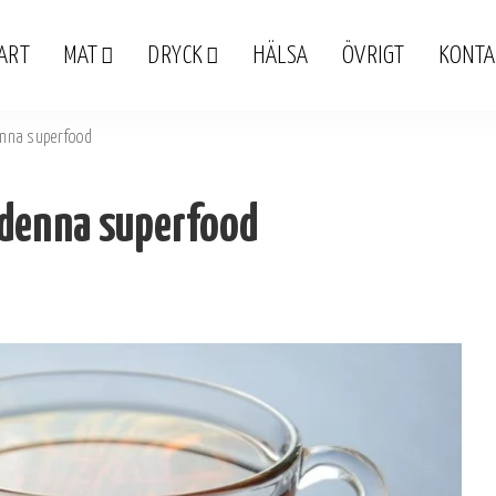
ART
MAT
DRYCK
HÄLSA
ÖVRIGT
KONTA
enna superfood
 denna superfood