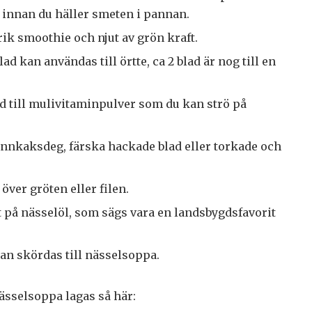
l innan du häller smeten i pannan.
rik smoothie och njut av grön kraft.
ad kan användas till örtte, ca 2 blad är nog till en
d till mulivitaminpulver som du kan strö på
pannkaksdeg, färska hackade blad eller torkade och
 över gröten eller filen.
t på nässelöl, som sägs vara en landsbygdsfavorit
an skördas till nässelsoppa.
ässelsoppa lagas så här: