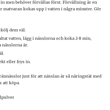
a in men behöver förvällas först. Förvällning är en
 matvaran kokas upp i vatten i några minuter. Gör
kölj dem väl.
altat vatten, lägg i nässlorna och koka 2-8 min,
 nässlorna är.
äl.
t eller frys in.
rännässlor just för att nässlan är så näringstät med
s att köpa.
elpulver