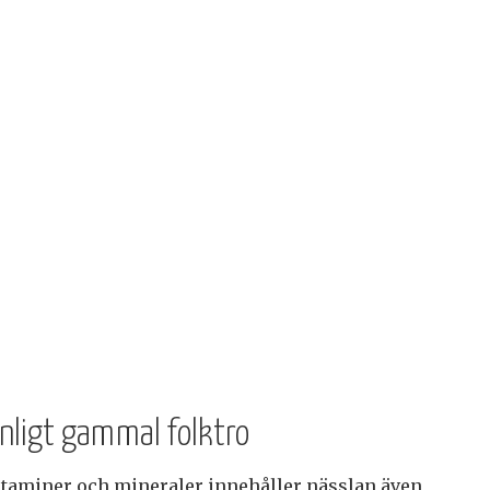
nligt gammal folktro
aminer och mineraler innehåller nässlan även