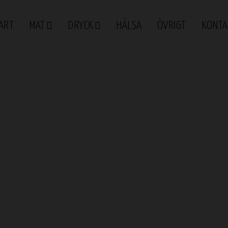
ART
MAT
DRYCK
HÄLSA
ÖVRIGT
KONTA
r