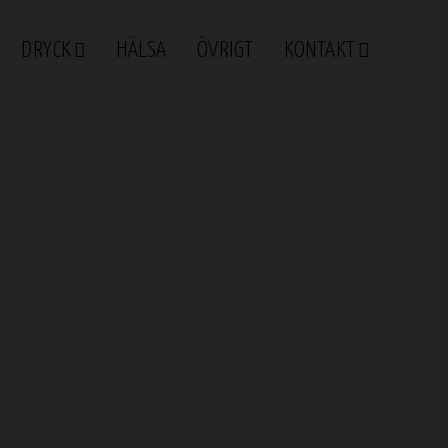
DRYCK
HÄLSA
ÖVRIGT
KONTAKT
adition
sk tradition