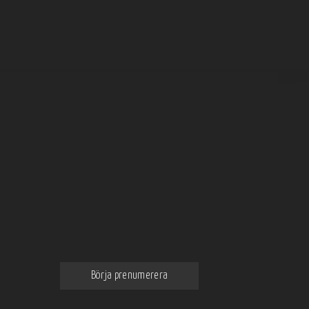
Prenumerera på vårt nyhetsbrev
Få de bästa och intressantaste
nyheterna om mat och dryck
direkt till din email
Börja prenumerera
Genom att klicka godkänner du våra