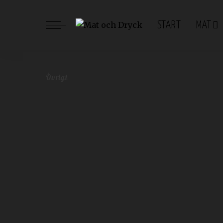
START
MAT
Mat och Dryck
>
Blog
>
Övrigt
>
Risotto, en läcker italiensk tr
Övrigt
Risotto, en läcker italien
Redaktionen
september 4, 2018
Övrigt
Postat
av