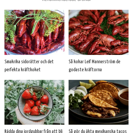
Smakrika sidorätter och det
Så kokar Leif Mannerström de
perfekta kräftkoket
godaste kräftorna
Rädda dina jordgubbar från att bli
Så gör du äkta mexikanska tacos