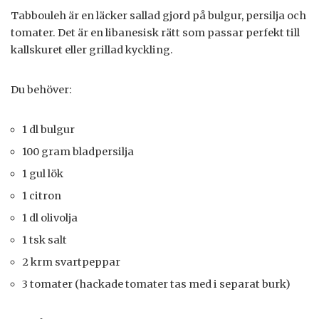
Tabbouleh är en läcker sallad gjord på bulgur, persilja och
tomater. Det är en libanesisk rätt som passar perfekt till
kallskuret eller grillad kyckling.
Du behöver:
1 dl bulgur
100 gram bladpersilja
1 gul lök
1 citron
1 dl olivolja
1 tsk salt
2 krm svartpeppar
3 tomater (hackade tomater tas med i separat burk)