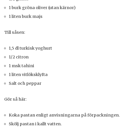
1 burk gröna oliver (utan kärnor)
1 liten burk majs
Till såsen:
1,5 dl turkisk yoghurt
1/2 citron
1 msk tahini
1 liten vitlöksklyfta
Salt och peppar
Gör så här:
Koka pastan enligt anvisningarna på förpackningen.
Skölj pastan i kallt vatten.