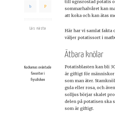
till ugnsrostad potatis 
sommarhalvåret kan man
att koka och kan ätas me
Läs nästa
Här har vi samlat fakta 
väljer potatissort i mat
Ätbara knölar
Potatisblasten kan bli 3
Kockarnas oväntade
är giftigt för människor
favoriter i
frysdisken
som man äter. Stamknölar
gula eller rosa, och äve
solljus börjar skalet pr
delen på potatisen ska 
som är giftigt.