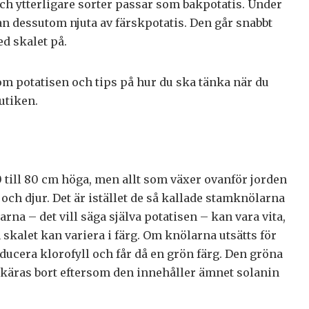
och ytterligare sorter passar som bakpotatis. Under
 dessutom njuta av färskpotatis. Den går snabbt
d skalet på.
om potatisen och tips på hur du ska tänka när du
butiken.
0 till 80 cm höga, men allt som växer ovanför jorden
 och djur. Det är istället de så kallade stamknölarna
na – det vill säga själva potatisen – kan vara vita,
n skalet kan variera i färg. Om knölarna utsätts för
oducera klorofyll och får då en grön färg. Den gröna
skäras bort eftersom den innehåller ämnet solanin