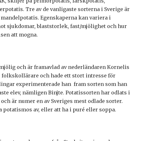
, skiljer på primörpotatis, färskpotatis,
potatis. Tre av de vanligaste sorterna i Sverige är
 mandelpotatis. Egenskaperna kan variera i
mot sjukdomar, blaststorlek, fast/mjölighet och hur
tisen att mogna.
 mjölig och är framavlad av nederländaren Kornelis
 folkskollärare och hade ett stort intresse för
dlingar experimenterade han fram sorten som han
ste elev, nämligen Binjte. Potatissorten har odlats i
 och är numer en av Sveriges mest odlade sorter.
a potatismos av, eller att ha i puré eller soppa.