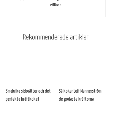
villkor.
Rekommenderade artiklar
Smakrika sidorätter och det
Så kokar Leif Mannerström
perfekta kräftkoket
de godaste kräftorna