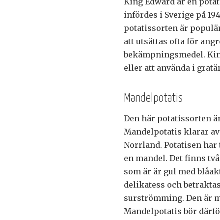
King Edward är en pota
infördes i Sverige på 1940
potatissorten är populä
att utsättas ofta för an
bekämpningsmedel. King 
eller att använda i gratä
Mandelpotatis
Den här potatissorten är
Mandelpotatis klarar av 
Norrland. Potatisen har
en mandel. Det finns tv
som är är gul med blåak
delikatess och betrakta
surströmming. Den är mj
Mandelpotatis bör därför