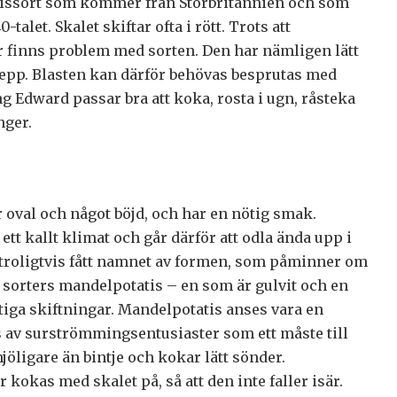
tissort som kommer från Storbritannien och som
-talet. Skalet skiftar ofta i rött. Trots att
r finns problem med sorten. Den har nämligen lätt
grepp. Blasten kan därför behövas besprutas med
Edward passar bra att koka, rosta i ugn, råsteka
nger.
 oval och något böjd, och har en nötig smak.
ett kallt klimat och går därför att odla ända upp i
 troligtvis fått namnet av formen, som påminner om
å sorters mandelpotatis – en som är gulvit och en
tiga skiftningar. Mandelpotatis anses vara en
s av surströmmingsentusiaster som ett måste till
öligare än bintje och kokar lätt sönder.
 kokas med skalet på, så att den inte faller isär.