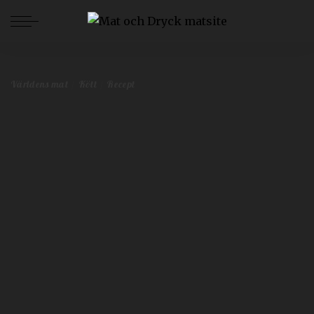
Mat och Dryck
>
Blog
>
Lättlagat
>
Recept
>
Så gör du egen pulled pork
Världens mat
Kött
Recept
Så gör du egen pulled pork
Malin Toverud
mars 5, 2021
Världens mat
Kött
Recept
Postat
av