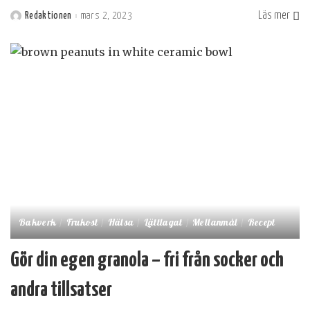
Läs mer
Redaktionen
mars 2, 2023
Postat
av
Bakverk
Frukost
Hälsa
Lättlagat
Mellanmål
Recept
Gör din egen granola – fri från socker och
andra tillsatser