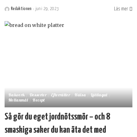
Läs mer
Redaktionen
juni 29, 2023
Postat
av
Bakverk
Desserter
Efterrätter
Hälsa
Lättlagat
Mellanmål
Recept
Så gör du eget jordnötssmör – och 8
smaskiga saker du kan äta det med