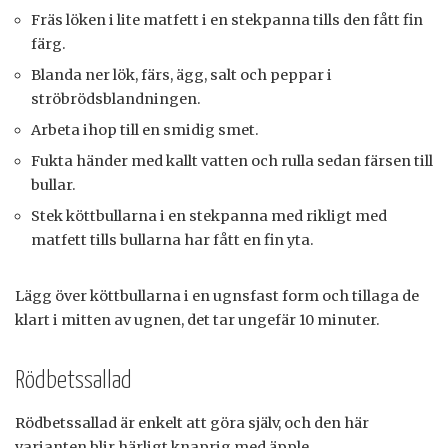
Fräs löken i lite matfett i en stekpanna tills den fått fin
färg.
Blanda ner lök, färs, ägg, salt och peppar i
ströbrödsblandningen.
Arbeta ihop till en smidig smet.
Fukta händer med kallt vatten och rulla sedan färsen till
bullar.
Stek köttbullarna i en stekpanna med rikligt med
matfett tills bullarna har fått en fin yta.
Lägg över köttbullarna i en ugnsfast form och tillaga de
klart i mitten av ugnen, det tar ungefär 10 minuter.
Rödbetssallad
Rödbetssallad är enkelt att göra själv, och den här
varianten blir härligt knaprig med äpple.