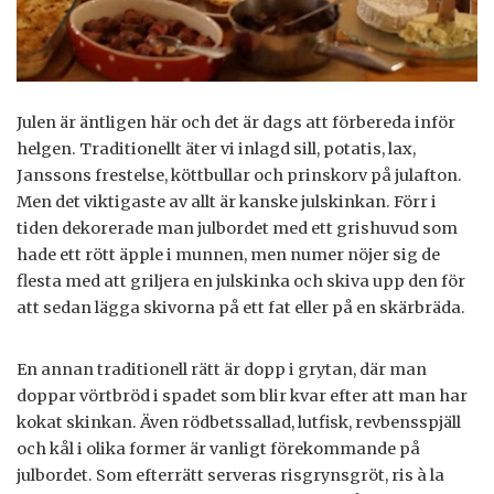
Julen är äntligen här och det är dags att förbereda inför
helgen. Traditionellt äter vi inlagd sill, potatis, lax,
Janssons frestelse, köttbullar och prinskorv på julafton.
Men det viktigaste av allt är kanske julskinkan. Förr i
tiden dekorerade man julbordet med ett grishuvud som
hade ett rött äpple i munnen, men numer nöjer sig de
flesta med att griljera en julskinka och skiva upp den för
att sedan lägga skivorna på ett fat eller på en skärbräda.
En annan traditionell rätt är dopp i grytan, där man
doppar vörtbröd i spadet som blir kvar efter att man har
kokat skinkan. Även rödbetssallad, lutfisk, revbensspjäll
och kål i olika former är vanligt förekommande på
julbordet. Som efterrätt serveras risgrynsgröt, ris à la