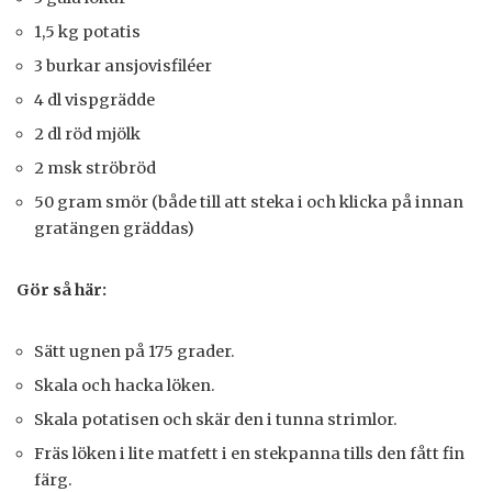
1,5 kg potatis
3 burkar ansjovisfiléer
4 dl vispgrädde
2 dl röd mjölk
2 msk ströbröd
50 gram smör (både till att steka i och klicka på innan
gratängen gräddas)
Gör så här:
Sätt ugnen på 175 grader.
Skala och hacka löken.
Skala potatisen och skär den i tunna strimlor.
Fräs löken i lite matfett i en stekpanna tills den fått fin
färg.