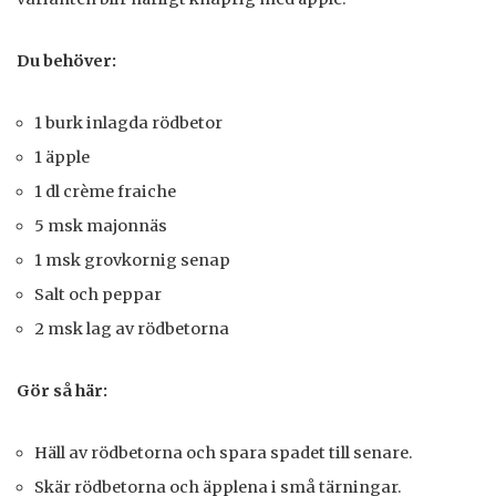
Du behöver:
1 burk inlagda rödbetor
1 äpple
1 dl crème fraiche
5 msk majonnäs
1 msk grovkornig senap
Salt och peppar
2 msk lag av rödbetorna
Gör så här:
Häll av rödbetorna och spara spadet till senare.
Skär rödbetorna och äpplena i små tärningar.