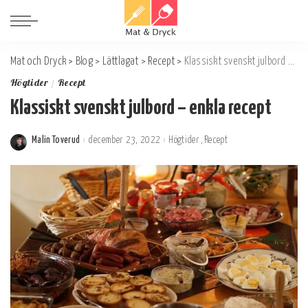
Mat och Dryck
>
Blog
>
Lättlagat
>
Recept
>
Klassiskt svenskt julbord – enkla recept
Högtider
Recept
Klassiskt svenskt julbord – enkla recept
Malin Toverud
december 23, 2022
Högtider
Recept
Postat
av