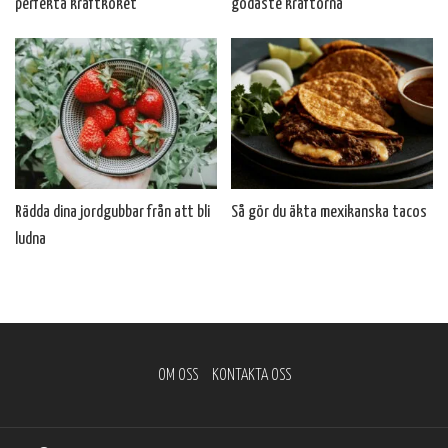
perfekta kräftkoket
godaste kräftorna
Rädda dina jordgubbar från att bli
Så gör du äkta mexikanska tacos
ludna
OM OSS
KONTAKTA OSS