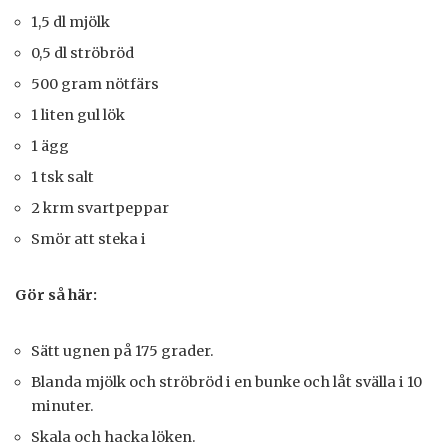
1,5 dl mjölk
0,5 dl ströbröd
500 gram nötfärs
1 liten gul lök
1 ägg
1 tsk salt
2 krm svartpeppar
Smör att steka i
Gör så här:
Sätt ugnen på 175 grader.
Blanda mjölk och ströbröd i en bunke och låt svälla i 10
minuter.
Skala och hacka löken.