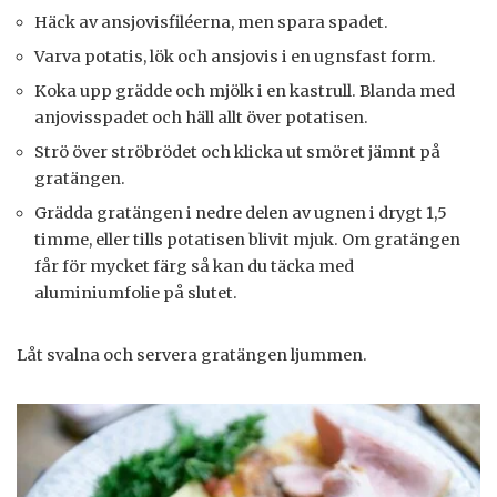
Häck av ansjovisfiléerna, men spara spadet.
Varva potatis, lök och ansjovis i en ugnsfast form.
Koka upp grädde och mjölk i en kastrull. Blanda med
anjovisspadet och häll allt över potatisen.
Strö över ströbrödet och klicka ut smöret jämnt på
gratängen.
Grädda gratängen i nedre delen av ugnen i drygt 1,5
timme, eller tills potatisen blivit mjuk. Om gratängen
får för mycket färg så kan du täcka med
aluminiumfolie på slutet.
Låt svalna och servera gratängen ljummen.