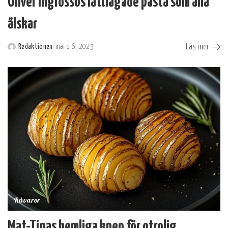
Oliver Ingrossos lättlagade pasta som alla
älskar
Läs mer
Redaktionen
mars 6, 2025
Postat
av
Råvaror
Mat-Tinas hemliga knep för otrolig