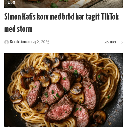
Kött
Simon Kafis korv med bröd har tagit TikTok
med storm
Läs mer
Redaktionen
maj 8, 2025
Postat
av