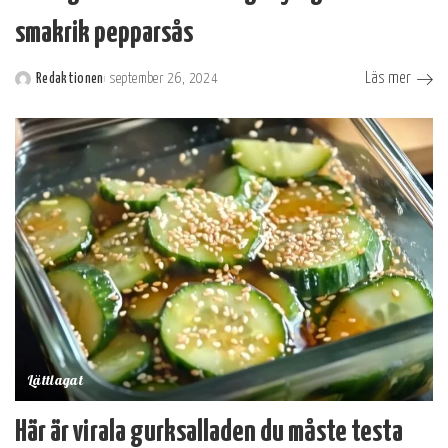
smakrik pepparsås
Läs mer
Redaktionen
september 26, 2024
Postat
av
Lättlagat
Här är virala gurksalladen du måste testa