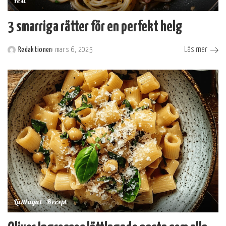
Fest
3 smarriga rätter för en perfekt helg
Läs mer
Redaktionen
mars 6, 2025
Postat
av
Lättlagat
Recept